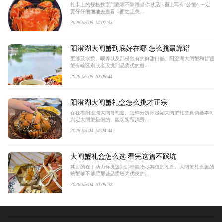
礼卡上的规格数字到底靠不靠谱当你瞅见卡面上写有“公蟹4.一定
要仔仔细细地去查看卡面之上关...
2026-06-05 14:02:35
阳澄湖大闸蟹到底好在哪 怎么挑最靠谱
更涉及水质、喂养以及那份独有的鲜甜口感。阳澄湖大闸蟹和普通
蟹有啥区别或者没挑到品质优的蟹...
2026-06-05 10:05:44
阳澄湖大闸蟹礼盒怎么挑才正宗
存在着阳澄湖大闸蟹礼盒。怎样分辨阳澄湖大闸蟹礼盒真伪基本可
判定大闸蟹是假的。能切实帮消费...
2026-06-04 14:04:44
大闸蟹礼盒怎么选 看完这篇不踩坑
其目的在于助力你挑选到那种能物尽其值的礼盒。大闸蟹礼盒里的
螃蟹够不够肥那些品质较为优良的...
2026-06-04 10:05:38