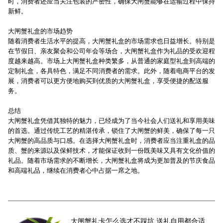
时，消费者还应当关注包装的严密性，确保大闸蟹能够在运输过程中保持
新鲜。
大闸蟹礼盒的市场趋势
随着消费者生活水平的提高，大闸蟹礼盒的市场需求也日益增长。特别是
在节假日、亲友聚会和公司年会等场合，大闸蟹礼盒作为礼品的受欢迎程
度越来越高。市场上大闸蟹礼盒种类繁多，从普通的家庭型礼盒到高端的
定制礼盒，各具特色，满足不同消费者的需求。此外，随着电商平台的发
展，消费者可以更方便地购买到优质的大闸蟹礼盒，享受便捷的配送服
务。
总结
大闸蟹礼盒凭借其独特的魅力，已经成为了当今社会人们送礼和享用美味
的首选。通过传统工艺的精湛传承，锁住了大闸蟹的鲜美，确保了每一只
大闸蟹的高品质与口感。在选择大闸蟹礼盒时，消费者应当注重礼盒的品
质、蟹的来源以及保鲜技术，才能保证收到一份既美味又具有文化价值的
礼品。随着市场需求的不断增长，大闸蟹礼盒将成为更加普及的节庆食品
和高端礼品，继续在消费者心中占据一席之地。
大闸蟹礼卡怎么选才不踩坑 送礼自用都合适