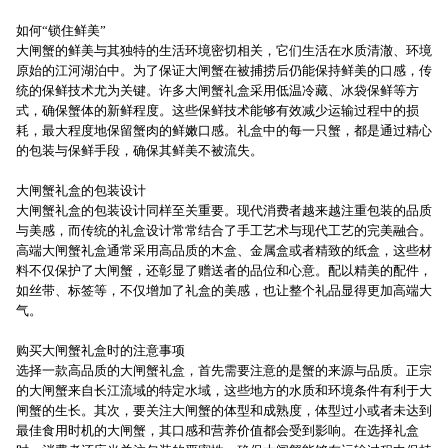
如何“锁住鲜美”
大闸蟹的鲜美与其独特的生活环境密切相关，它们生活在水质清澈、环境
原始的江河湖泊中。为了保证大闸蟹在被捕捞后仍能保持鲜美的口感，传
统的保鲜技术尤为关键。许多大闸蟹礼盒采用低温冷藏、冰袋保鲜等方
式，确保蟹体的新鲜程度。这些保鲜技术能够有效减少运输过程中的损
耗，最大程度地保留蟹肉的鲜嫩口感。礼盒中的每一只蟹，都是通过精心
的包装与保鲜手段，确保其鲜美不被流失。
大闸蟹礼盒的包装设计
大闸蟹礼盒的包装设计同样至关重要。现代消费者越来越注重包装的品质
与美感，而传统的礼盒设计常常结合了手工艺术与现代工艺的完美融合。
高端大闸蟹礼盒通常采用高品质的木盒、金属盒或者精致的纸盒，这些材
料不仅保护了大闸蟹，还彰显了赠送者的品位和心意。配以精美的配件，
如丝带、标签等，不仅增加了礼盒的美感，也让整个礼品显得更加高端大
气。
购买大闸蟹礼盒时的注意事项
选择一款高品质的大闸蟹礼盒，首先需要注意的是蟹的来源与品质。正宗
的大闸蟹来自长江流域的特定水域，这些地方的水质和环境条件有利于大
闸蟹的生长。其次，要关注大闸蟹的体型和成熟度，体型过小或者未达到
最佳食用时机的大闸蟹，其口感和营养价值都会受到影响。在选择礼盒