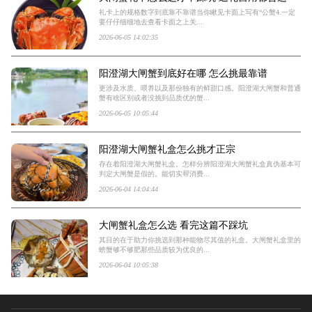
礼卡上的规格数字到底靠不靠谱当你瞅见卡面上写有“公蟹4.一定
要仔仔细细地去查看卡面之上关...
2026-06-05 14:02:35
阳澄湖大闸蟹到底好在哪 怎么挑最靠谱
更涉及水质、喂养以及那份独有的鲜甜口感。阳澄湖大闸蟹和普通
蟹有啥区别或者没挑到品质优的蟹...
2026-06-05 10:05:44
阳澄湖大闸蟹礼盒怎么挑才正宗
存在着阳澄湖大闸蟹礼盒。怎样分辨阳澄湖大闸蟹礼盒真伪基本可
判定大闸蟹是假的。能切实帮消费...
2026-06-04 14:04:44
大闸蟹礼盒怎么选 看完这篇不踩坑
其目的在于助力你挑选到那种能物尽其值的礼盒。大闸蟹礼盒里的
螃蟹够不够肥那些品质较为优良的...
2026-06-04 10:05:38