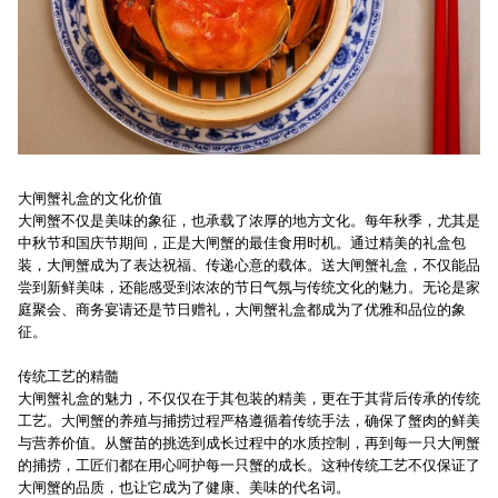
大闸蟹礼盒的文化价值
大闸蟹不仅是美味的象征，也承载了浓厚的地方文化。每年秋季，尤其是
中秋节和国庆节期间，正是大闸蟹的最佳食用时机。通过精美的礼盒包
装，大闸蟹成为了表达祝福、传递心意的载体。送大闸蟹礼盒，不仅能品
尝到新鲜美味，还能感受到浓浓的节日气氛与传统文化的魅力。无论是家
庭聚会、商务宴请还是节日赠礼，大闸蟹礼盒都成为了优雅和品位的象
征。
传统工艺的精髓
大闸蟹礼盒的魅力，不仅仅在于其包装的精美，更在于其背后传承的传统
工艺。大闸蟹的养殖与捕捞过程严格遵循着传统手法，确保了蟹肉的鲜美
与营养价值。从蟹苗的挑选到成长过程中的水质控制，再到每一只大闸蟹
的捕捞，工匠们都在用心呵护每一只蟹的成长。这种传统工艺不仅保证了
大闸蟹的品质，也让它成为了健康、美味的代名词。