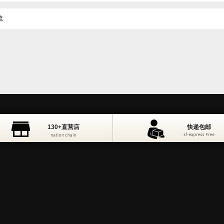
流
130+直营店
快递包邮
只只精选
品质保障
130+直营店
快递包邮