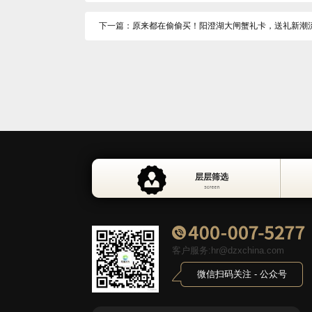
下一篇：
原来都在偷偷买！阳澄湖大闸蟹礼卡，送礼新潮
层层筛选
死蟹包赔
层层筛选
客户服务:hr@dzxchina.com
微信扫码关注 - 公众号