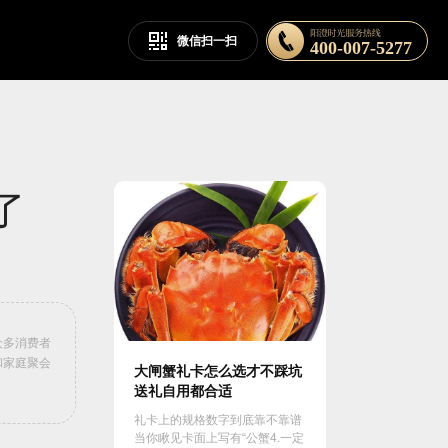
微信扫一扫
400-007-5277
了
众多消费者
和家庭聚会
大闸蟹礼卡怎么选才不踩坑
送礼自用都合适
礼卡上的规格数字到底靠不靠谱
当你瞅见卡面上写有“公蟹4.一定