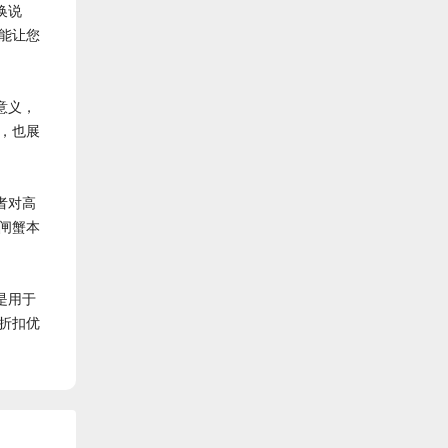
换说
能让您
意义，
，也展
者对高
闸蟹本
是用于
折扣优