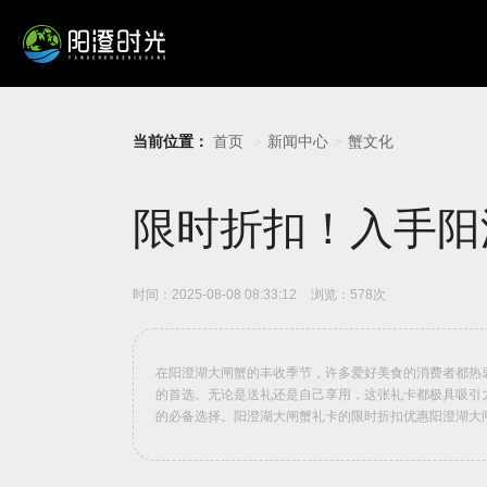
当前位置：
首页
新闻中心
蟹文化
>
>
限时折扣！入手阳
时间：2025-08-08 08:33:12
浏览：578次
在阳澄湖大闸蟹的丰收季节，许多爱好美食的消费者都热
的首选。无论是送礼还是自己享用，这张礼卡都极具吸引
的必备选择。阳澄湖大闸蟹礼卡的限时折扣优惠阳澄湖大