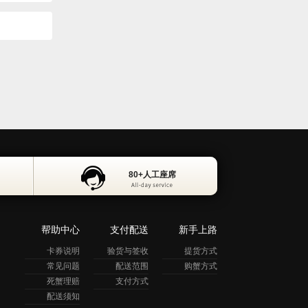
80+人工座席
量大价优
80+人工座席
帮助中心
支付配送
新手上路
卡券说明
验货与签收
提货方式
常见问题
配送范围
购蟹方式
死蟹理赔
支付方式
配送须知