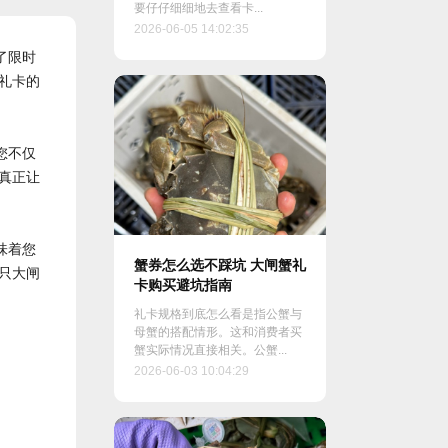
要仔仔细细地去查看卡...
2026-06-05 14:02:35
了限时
礼卡的
您不仅
真正让
味着您
蟹券怎么选不踩坑 大闸蟹礼
只大闸
卡购买避坑指南
礼卡规格到底怎么看是指公蟹与
母蟹的搭配情形。这和消费者买
蟹实际情况直接相关。公蟹...
2026-06-03 10:04:29