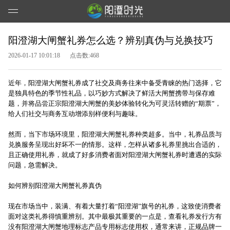
阳澄湖大闸蟹礼券怎么选？辨别真伪与兑换技巧
2026-01-17 10:01:18
点击数:468
近年，阳澄湖
大闸蟹礼券
成了社交及商务往来中备受青睐的热门选择，它
是独具特色的季节性礼品，以巧妙方式解决了鲜活
大闸蟹
携带与保存难
题，并将品尝正宗
阳澄湖大闸蟹
的美妙体验转化为可灵活转赠的“期票”，
给人们社交与商务互动增添别样便利与趣味。
然而，当下市场环境里，
阳澄湖大闸蟹礼券
种类超多。当中，礼券品质与
兑换服务呈现出好坏不一的情形。这样，怎样从诸多礼券里挑出合适的，
且正确使用礼券，就成了好多消费者面对阳澄湖大闸蟹礼券时遭遇的实际
问题，急需解决。
如何辨别阳澄湖大闸蟹礼券真伪
现在市场当中，装满、有着大量打着“阳澄湖”旗号的礼券，这致使消费者
面对这类礼券得慎重辨别。其中最极其重要的一点是，查看礼券发行方有
没有阳澄湖大闸蟹地理标志产品专用标志使用权，通常来讲，正规品牌一