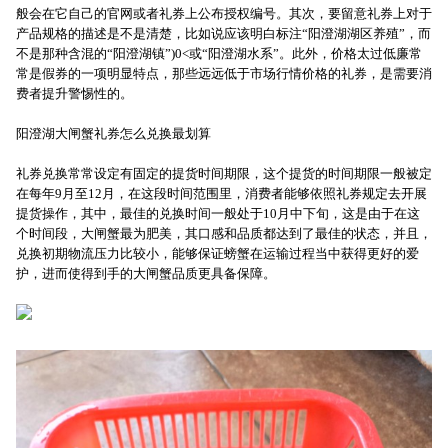
般会在它自己的官网或者礼券上公布授权编号。其次，要留意礼券上对于
产品规格的描述是不是清楚，比如说应该明白标注“阳澄湖湖区养殖”，而
不是那种含混的“阳澄湖镇”)0<或“阳澄湖水系”。此外，价格太过低廉常
常是假券的一项明显特点，那些远远低于市场行情价格的礼券，是需要消
费者提升警惕性的。
阳澄湖大闸蟹礼券怎么兑换最划算
礼券兑换常常设定有固定的提货时间期限，这个提货的时间期限一般被定
在每年9月至12月，在这段时间范围里，消费者能够依照礼券规定去开展
提货操作，其中，最佳的兑换时间一般处于10月中下旬，这是由于在这
个时间段，大闸蟹最为肥美，其口感和品质都达到了最佳的状态，并且，
兑换初期物流压力比较小，能够保证螃蟹在运输过程当中获得更好的爱
护，进而使得到手的大闸蟹品质更具备保障。