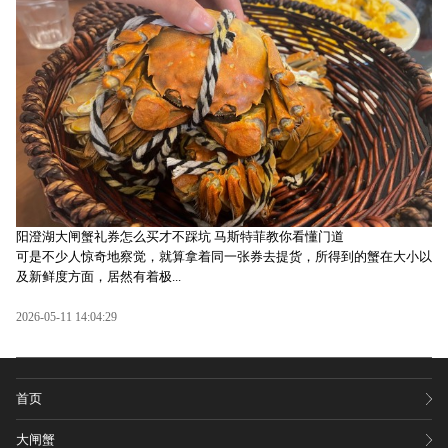
阳澄湖大闸蟹礼券怎么买才不踩坑 马斯特菲教你看懂门道
可是不少人惊奇地察觉，就算拿着同一张券去提货，所得到的蟹在大小以
及新鲜度方面，居然有着极...
2026-05-11 14:04:29
首页
大闸蟹